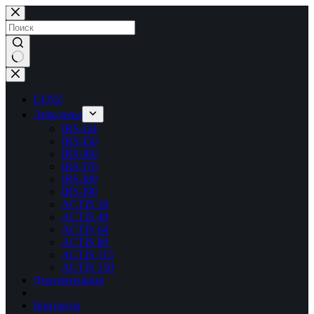
Перейти
к
сути
Ничего
не
найдено
LENZ
Энкодеры
IRS-I34
IRS-I50
IRS-I60
IRS-I70
IRS-I80
IRS-I90
ACTIS 39
ACTIS 49
ACTIS 64
ACTIS 80
ACTIS 115
ACTIS 150
Документация
Контакты