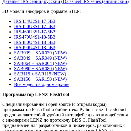
Даташит IRS серии (русский)
Datasheet IRS series (английский)
3D-модели энкодеров в формате STEP:
IRS-I34U2S1-17-5B3
IRS-I50U3S1-17-5B3
IRS-I60U3S1-17-5B3
IRS-I70U4S1-18-5B3
IRS-I80U4S1-18-5B3
IRS-I90U4S1-18-5B3
SAB039 + SAR039 (NEW)
SAB049 + SAR049 (NEW)
SAB064 + SAR064 (NEW)
SAB080 + SAR080 (NEW)
SAB115 + SAR115 (NEW)
SAB150 + SAR150 (NEW)
Все модели в одном архиве
Программатор LENZ FlashTool
Специализированный open-source (с открым кодом)
программатор FlashTool и библиотека Python
lenz-flashtool
предоставляют собой удобный интерфейс для взаимодействия
с энкодерами LENZ по протоколу BiSS C. FlashTool
предназначен для разработчиков и инженеров, работающих с
высокоточными индукционными энкодерами LENZ, и