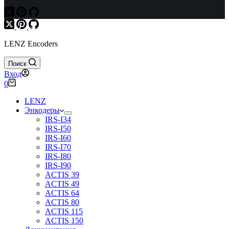
LENZ Encoders
Поиск
Вход
Корзина
0
LENZ
Энкодеры
IRS-I34
IRS-I50
IRS-I60
IRS-I70
IRS-I80
IRS-I90
ACTIS 39
ACTIS 49
ACTIS 64
ACTIS 80
ACTIS 115
ACTIS 150