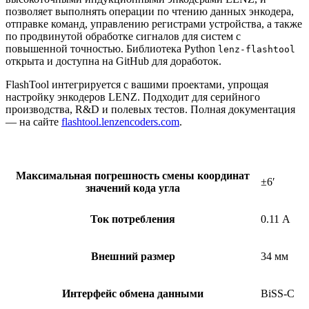
позволяет выполнять операции по чтению данных энкодера,
отправке команд, управлению регистрами устройства, а также
по продвинутой обработке сигналов для систем с
повышенной точностью. Библиотека Python
lenz-flashtool
открыта и доступна на GitHub для доработок.
FlashTool интегрируется с вашими проектами, упрощая
настройку энкодеров LENZ. Подходит для серийного
производства, R&D и полевых тестов. Полная документация
— на сайте
flashtool.lenzencoders.com
.
Максимальная погрешность смены координат
±6′
значений кода угла
Ток потребления
0.11 А
Внешний размер
34 мм
Интерфейс обмена данными
BiSS-C