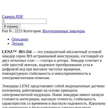
Скачать PDF
Количество
товара
В корзину
IRS-
Part N.:
2223
Категория:
Индукционные энкодеры
I34
Встраиваемый
Описание
абсолютный
Детали
энкодер
угла
LENZ™ IRS-I34
— это ультралегкий абсолютный угловой
энкодер серии IRS встраиваемой конструкции, состоящий из
двух печатных плат — статора и ротора. Энкодер сочетает в
себе простой монтаж, надежное преобразование угла в
цифровой код при высоких частотах вращения,
температурную стабильность и невосприимчивость к
электромагнитным помехам.
Энкодеры LENZ представляют собой индукционные датчики
положения, работающие на основе принципа
электромагнитной индукции. Наши энкодеры имеют низкую
стоимость интеграции, высокую точность, стабильность
характеристик со временем и высокую надежность. Идеальны
для интеграции в бесколлекторные электродвигатели,