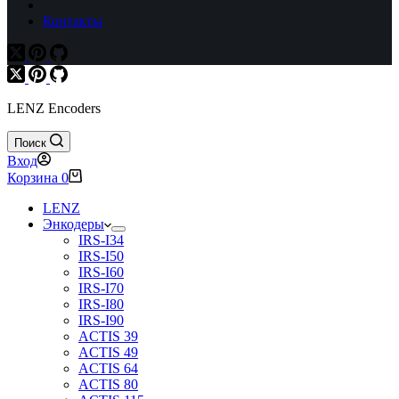
Контакты
LENZ Encoders
Поиск
Вход
Корзина
0
LENZ
Энкодеры
IRS-I34
IRS-I50
IRS-I60
IRS-I70
IRS-I80
IRS-I90
ACTIS 39
ACTIS 49
ACTIS 64
ACTIS 80