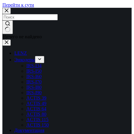
Перейти к сути
Ничего не найдено
LENZ
Энкодеры
IRS-I34
IRS-I50
IRS-I60
IRS-I70
IRS-I80
IRS-I90
ACTIS 39
ACTIS 49
ACTIS 64
ACTIS 80
ACTIS 115
ACTIS 150
Документация